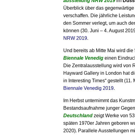
ausstellung NRW 2019
im
Düsse
Überblick über das gegenwärtige 
verschaffen. Die jährliche Leistu
den Sommer verlegt, um auch de
können (30. Juni – 4. August 201
NRW 2019
.
Und bereits ab Mitte Mai wird die 
Biennale
Venedig
einen Eindruck
Die Zentral­ausstellung wird von R
Hayward Gallery in London hat di
in Interesting Times“ gestellt (1
Biennale Venedig 2019
.
Im Herbst unternimmt das Kuns
Bestandsaufnahme junger Gegen
Deutschland
zeigt Werke von 53 
späten 1970er Jahren geboren wu
2020). Parallele Ausstellungen m