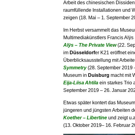
Arbeit des chinesischen Dissiden
raumfüllende Installationen und 
zeigen (18. Mai – 1. September 2
Im Herbst versammelt das Museu
Multimediakünstlers Francis Al
Alÿs – The Private View
(22. Sep
im
Düsseldorf
er K21 eröffnet ei
Überblicksausstellung mit Arbeit
Symmetry
(28. September 2019 
Museum in
Duisburg
macht mit W
Eija-Liisa Ahtila
ein starkes Trio 
September 2019 – 26. Januar 202
Etwas später kontert das Museum
jüngeren und jüngsten Arbeiten 
Koether – Libertine
und zeigt u.
(13. Oktober 2019– 16. Februar 2