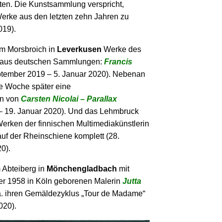
ten. Die Kunstsammlung verspricht,
Werke aus den letzten zehn Jahren zu
019).
m Morsbroich in
Leverkusen
Werke des
ÿs aus deutschen Sammlungen:
Francis
tember 2019 – 5. Januar 2020). Nebenan
ne Woche später eine
en von
Carsten Nicolai – Parallax
– 19. Januar 2020). Und das Lehmbruck
erken der finnischen Multimediakünstlerin
auf der Rheinschiene komplett (28.
0).
 Abteiberg in
Mönchengladbach
mit
der 1958 in Köln geborenen Malerin
Jutta
a. ihren Gemäldezyklus „Tour de Madame“
020).