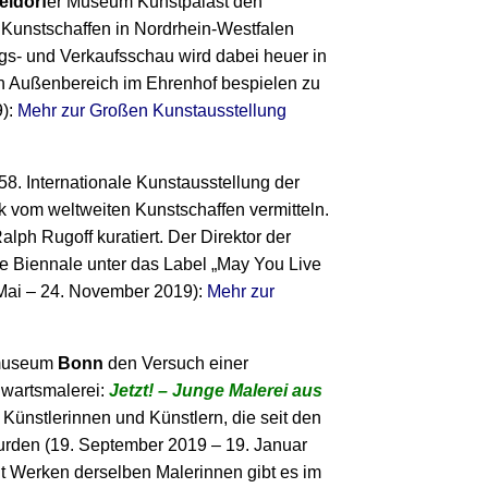
l­dorf
er Museum Kunstpalast den
Kunst­schaffen in Nordrhein-Westfalen
ngs- und Verkaufs­schau wird dabei heuer in
n Außenbereich im Ehrenhof bespielen zu
9):
Mehr zur Großen Kunstausstellung
58. Internationale Kunst­ausstellung der
 vom weltweiten Kunstschaffen vermitteln.
alph Rugoff kuratiert. Der Direktor der
e Biennale unter das Label „May You Live
1. Mai – 24. November 2019):
Mehr zur
tmuseum
Bonn
den Versuch einer
wartsmalerei:
Jetzt! – Junge Malerei aus
Künstlerinnen und Künstlern, die seit den
rden (19. September 2019 – 19. Januar
it Werken derselben Malerinnen gibt es im