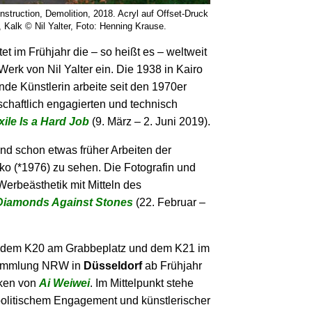
onstruction, Demolition, 2018. Acryl auf Offset-Druck
, Kalk © Nil Yalter, Foto: Henning Krause.
tet im Frühjahr die – so heißt es – weltweit
Werk von Nil Yalter ein. Die 1938 in Kairo
nde Künstlerin arbeite seit den 1970er
lschaftlich engagierten und technisch
Exile Is a Hard Job
(9. März – 2. Juni 2019).
d schon etwas früher Arbeiten der
o (*1976) zu sehen. Die Fotografin und
t Werbeästhetik mit Mitteln des
Diamonds Against Stones
(22. Februar –
 – dem K20 am Grabbeplatz und dem K21 im
tsammlung NRW in
Düsseldorf
ab Frühjahr
rken von
Ai Weiwei
. Im Mittelpunkt stehe
olitischem Engagement und künstlerischer