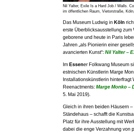
Nil Yalter, Exile Is a Hard Job / Walls. C
im öffentlichen Raum, Vietorstraße, Köln
Das Museum Ludwig in
Köln
rich
erste Überblicks­ausstellung zum 
geborene und heute in Paris lebe
Jahren „als Pionierin einer gesel
avancierten Kunst“:
Nil Yalter – 
Im
Essen
er Folkwang Museum sin
estnischen Künstlerin Marge Monk
Installations­künstlerin hinterfrag
Reenactments:
Marge Monko – 
5. Mai 2019).
Gleich in ihren beiden Häusern
Ständehaus – schafft die Kuns
Platz für ihre Ausstellung mit We
dabei die enge Verzahnung von p