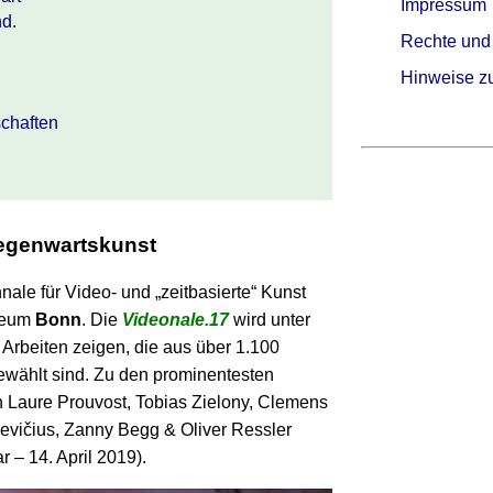
Impressum
hd.
Rechte und
Hinweise z
schaften
egenwartskunst
ale für Video- und „zeitbasierte“ Kunst
useum
Bonn
. Die
Videonale.17
wird unter
0 Arbeiten zeigen, die aus über 1.100
wählt sind. Zu den prominentesten
 Laure Prouvost, Tobias Zielony, Clemens
vičius, Zanny Begg & Oliver Ressler
 – 14. April 2019).