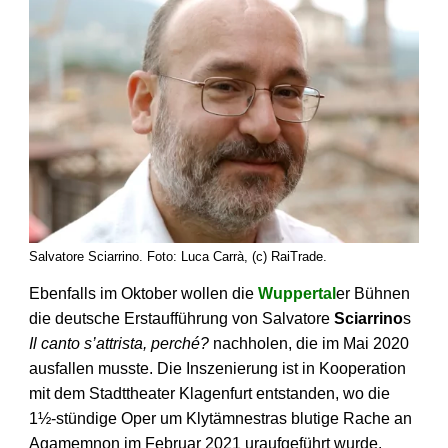
Salvatore Sciarrino. Foto: Luca Carrà, (c) RaiTrade.
Ebenfalls im Oktober wollen die
Wuppertal
er Bühnen
die deutsche Erstaufführung von Salvatore
Sciarrino
s
Il canto s’attrista, perché?
nachholen, die im Mai 2020
ausfallen musste. Die Inszenierung ist in Kooperation
mit dem Stadttheater Klagenfurt entstanden, wo die
1½-stündige Oper um Klytämnestras blutige Rache an
Agamemnon im Februar 2021 uraufgeführt wurde.