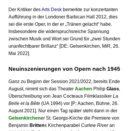
Der Kritiker des
Arts Desk
bemerkte zur konzertanten
Aufführung in der Londoner Barbican Hall 2012, dies
sei die erste Oper, in der er „Tränen gelacht“ habe.
Insbesondere die widerspruchsreiche Spannung
zwischen Musik und Wort sei Grund für „zwei Stunden
unanfechtbarer Brillanz“ [DE: Gelsenkirchen, MiR, 26.
Mai 2022].
Neuinszenierungen von Opern nach 1945
Ganz zu Beginn der Session 2021/2022, bereits Ende
August, nimmt sich das Theater
Aachen
Philip
Glass
‚
Überschreibung von Jean Cocteaus Filmklassiker
La
Belle et la Bête
(UA 1994) vor [P: Aachen, Bühne, 26.
August 2021]. Nur einen Tag später steht dann in der
Gelsenkirchen
er St. Georgs-Kirche die Premiere von
Benjamin
Britten
s Kirchenparabel
Curlew River
an