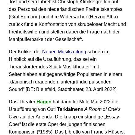
Jost und sein Librettist Christoph Klimke greifen auf
das Personal des niederländischen Freiheitskampfes
(Graf Egmond) und ihre Widersacher (Herzog Alba)
zurück für die Konfrontation von skrupeloser Macht und
Freiheitswillen und stellen dabei die Frage nach der
Manipulierbarkeit der Gesellschaft.
Der Kritiker der
Neuen Musikzeitung
schrieb im
Hinblick auf die Uraufführung, das sei ein
„herausforderndes Stück Musiktheater“ mit
Seitenhieben auf gegenwärtige Populismen in einem
„dämonisch dräuenden, untergründig pulsenden
Sound“ [DE: Bielefeld, Stadttheater, 23. April 2022].
Das Theater
Hagen
hat dann für Mitte Mai 2022 die
Uraufführung von Outi
Tarkiainen
s
A Room of One’s
Own
auf der Agenda. Die knapp einstündige „Essay-
Oper“ ist die erste Oper der jungen finnischen
Komponistin (*1985). Das Libretto von Francis Hüsers,