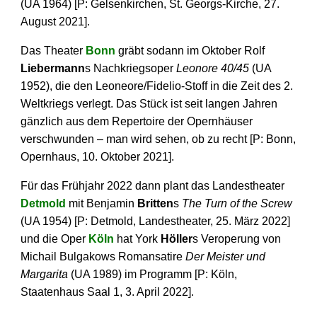
(UA 1964) [P: Gelsenkirchen, St. Georgs-Kirche, 27.
August 2021].
Das Theater
Bonn
gräbt sodann im Oktober Rolf
Liebermann
s Nachkriegsoper
Leonore 40/45
(UA
1952), die den Leoneore/Fidelio-Stoff in die Zeit des 2.
Weltkriegs verlegt. Das Stück ist seit langen Jahren
gänzlich aus dem Repertoire der Opernhäuser
verschwunden – man wird sehen, ob zu recht [P: Bonn,
Opernhaus, 10. Oktober 2021].
Für das Frühjahr 2022 dann plant das Landestheater
Detmold
mit Benjamin
Britten
s
The Turn of the Screw
(UA 1954) [P: Detmold, Landestheater, 25. März 2022]
und die Oper
Köln
hat York
Höller
s Veroperung von
Michail Bulgakows Romansatire
Der Meister und
Margarita
(UA 1989) im Programm [P: Köln,
Staatenhaus Saal 1, 3. April 2022].