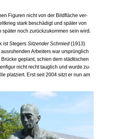
en Figuren nicht von der Bild­fläche ver­
t­krieg stark beschädigt und später von
den später noch zurück­zukommen sein wird.
 ist Stegers
Sitzender Schmied
(1913)
es aus­ruhenden Arbeiters war ursprüng­lich
r Brücke geplant, schien dem städtischen
n­figur nicht recht taug­lich und wurde zu­
lle platziert. Erst seit 2004 sitzt er nun am