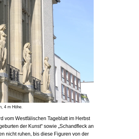
in, 4 m Höhe.
rd vom West­fälischen Tage­blatt im Herbst
ß­geburten der Kunst“ sowie „Schand­fleck an
en nicht ruhen, bis diese Figuren von der