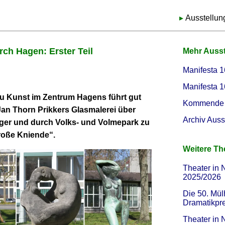
Ausstellun
ch Hagen: Erster Teil
Mehr Auss
Manifesta 1
Manifesta 1
zu Kunst im Zentrum Hagens führt gut
Kommende 
n Thorn Prikkers Glasmalerei über
Archiv Auss
eger und durch Volks- und Volmepark zu
roße Kniende“.
Weitere T
Theater in 
2025/2026
Die 50. Mül
Dramatikpr
Theater in