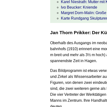
Karel Niestrath: Mutter mit 
Ivo Beucker: Kniende
Margret Dorn-Malin: Große
Karte Rundgang Skulptur
Jan Thorn Prikker: Der Kün
Oberhalb des Ausgangs im neo­b
bahnhofs (1910) erinnert eine mon
m breit und mehr als 3½ m hoch) an
spannend­ste Zeit in Hagen.
Das Bildprogramm ist etwas ver­wir
und Zirkel als Wissens­arbeiter a
Figuren, von denen zwei ein­deutig
sind, die zwei wei­teren gerne al
Die vier Ver­treter der Werk­tätige
Manns im Zentrum. Ihre Hand­hal
deuten.