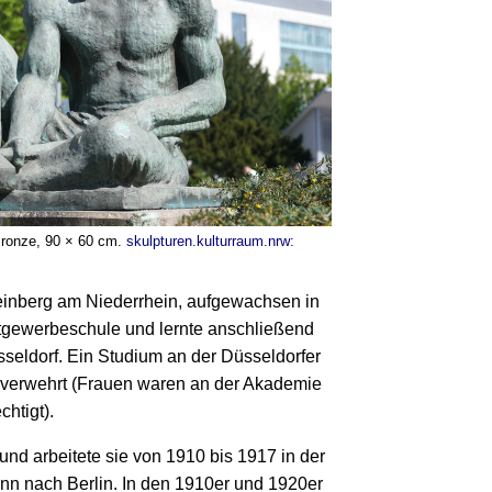
Bronze, 90 × 60 cm.
skulpturen.kulturraum.nrw:
in­berg am Nieder­rhein, aufge­wachsen in
t­gewerbe­schule und lernte an­schließend
sel­dorf. Ein Studium an der Düssel­dorfer
u verwehrt (Frauen waren an der Aka­demie
chtigt).
und arbeitete sie von 1910 bis 1917 in der
ann nach Berlin. In den 1910er und 1920er