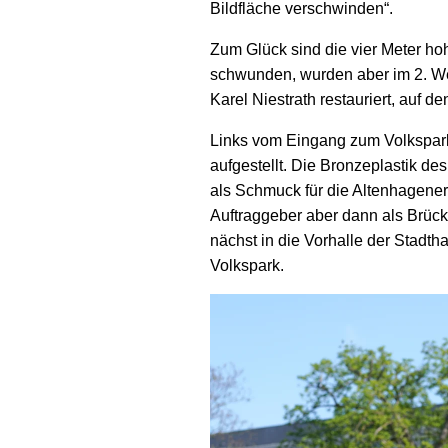
Bild­fläche ver­schwinden“.
Zum Glück sind die vier Meter hoh
schwunden, wurden aber im 2. Wel
Karel Nie­strath restauriert, auf 
Links vom Eingang zum Volks­park
auf­gestellt. Die Bronze­plastik d
als Schmuck für die Alten­hagene
Auftrag­geber aber dann als Brücke
nächst in die Vor­halle der Stadt­ha
Volks­park.