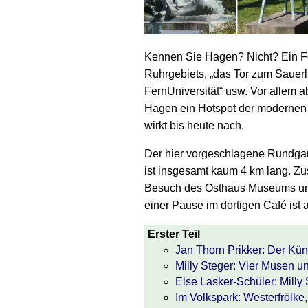
Kennen Sie Hagen? Nicht? Ein Feh
Ruhr­gebiets, „das Tor zum Sauer­
Fern­Universität“ usw. Vor allem 
Hagen ein Hot­spot der modernen 
wirkt bis heute nach.
Der hier vorgeschlagene Rund­ga
ist ins­gesamt kaum 4 km lang. Z
Besuch des Ost­haus Museums u
einer Pause im dortigen Café ist 
Erster Teil
Jan Thorn Prikker: Der Küns
Milly Steger: Vier Musen 
Else Lasker-Schüler: Milly
Im Volkspark: Westerfrölke