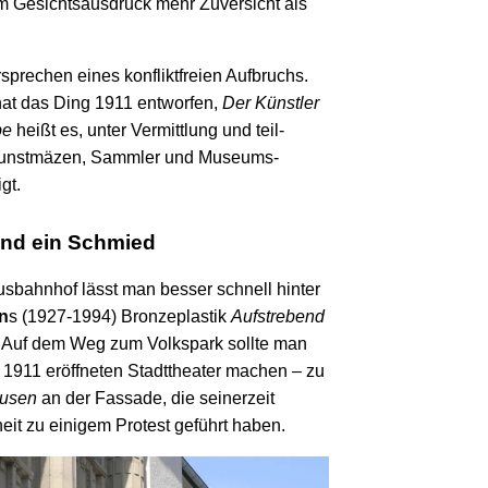
m Gesichts­ausdruck mehr Zu­versicht als
prechen eines konflikt­freien Auf­bruchs.
at das Ding 1911 ent­worfen,
Der Künst­ler
be
heißt es, unter Vermitt­lung und teil­
Kunst­mäzen, Samm­ler und Museums­
gt.
 und ein Schmied
­bahnhof lässt man besser schnell hinter
n
s (1927-1994) Bronze­plastik
Auf­strebend
n. Auf dem Weg zum Volks­park sollte man
1911 eröff­neten Stadt­theater machen – zu
Musen
an der Fassade, die seiner­zeit
eit zu einigem Protest geführt haben.