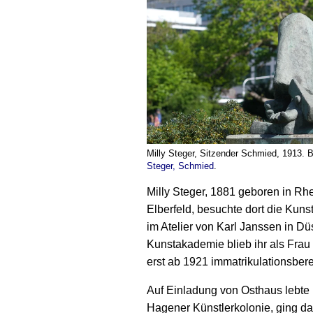
Milly Steger, Sitzender Schmied, 1913. 
Steger, Schmied
.
Milly Steger, 1881 geboren in Rhe
Elber­feld, besuchte dort die Kuns
im Atelier von Karl Janssen in Düs
Kunst­akademie blieb ihr als Fra
erst ab 1921 immatrikulations­bere
Auf Einladung von Osthaus lebte 
Hagener Künstler­kolonie, ging d