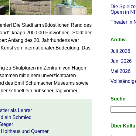
Die Spielze
Opern in 
Theater in
ler! Die Stadt am süd­öst­lichen Rand des
land“, knapp 200.000 Ein­wohner, „Stadt der
Archiv
aber: Anfang des 20. Jahr­hunderts war
Kunst von inter­nationaler Bedeutung. Das
Juli 2026
Juni 2026
ng zu Skulp­turen im Zentrum von Hagen
Mai 2026
usammen mit einem unverzicht­baren
Vollständig
nd des Emil Schumacher Museums sowie
aber schnell ein hübscher Tag vorbei.
Suche
t­ler als Lehrer
und ein Schmied
 Steger
Über Kult
, Holthaus und Querner