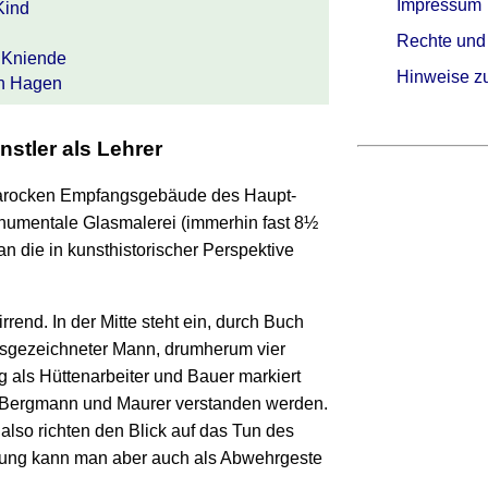
Impressum
Kind
Rechte und
 Kniende
Hinweise z
en Hagen
st­ler als Lehrer
arocken Empfangs­gebäude des Haupt­
umen­tale Glas­malerei (immer­hin fast 8½
 die in kunst­historischer Perspek­tive
rend. In der Mitte steht ein, durch Buch
usge­zeichneter Mann, drum­herum vier
 als Hütten­arbeiter und Bauer mar­kiert
s Berg­mann und Maurer ver­standen werden.
n also richten den Blick auf das Tun des
tung kann man aber auch als Abwehr­geste