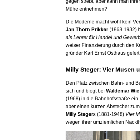
gegen strebt, aber kann man ihre
Mühe ent­nehmen?
Die Moderne macht wohl kein Ver­s
Jan Thorn Prikker
(1868-1932) h
als Lehrer für Handel und Gewer
weiser Finan­zierung durch den 
gründer Karl Ernst Ost­haus ge­ferti
Milly Steger: Vier Musen
Den Platz zwischen Bahn- und Bus
sich und biegt bei
Walde­mar Wie
(1968) in die Bahnhofs­straße ei
aber einen kurzen Ab­stecher zum 
Milly Steger
s (1881-1948)
Vier 
wegen ihrer umziem­lichen Nackt­h