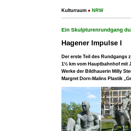
Kulturraum
●
NRW
Ein Skulpturenrundgang dur
Hagener Impulse I
Der erste Teil des Rundgangs 
1½ km vom Hauptbahnhof mit Ja
Werke der Bildhauerin Milly St
Margret Dorn-Malins Plastik „G