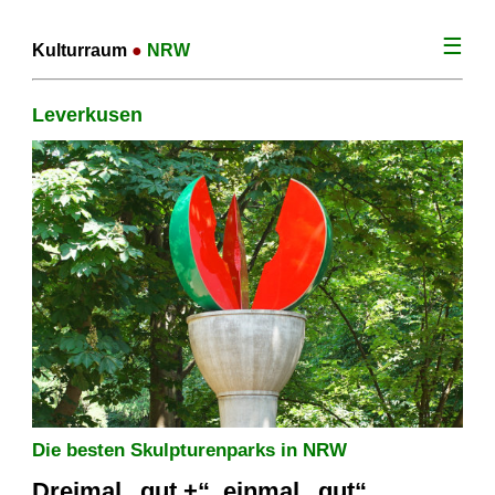
☰
Kulturraum
●
NRW
Leverkusen
Die besten Skulpturenparks in NRW
Dreimal „gut +“, einmal „gut“,