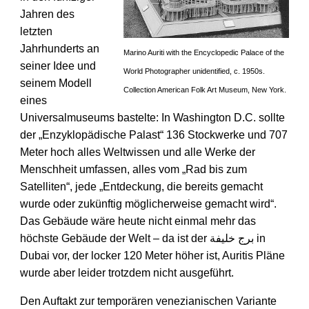
Jahren des
letzten
Jahrhunderts an
Marino Auriti with the Encyclopedic Palace of the
seiner Idee und
World Photographer unidentified, c. 1950s.
seinem Modell
Collection American Folk Art Museum, New York.
eines
Universalmuseums bastelte: In Washington D.C. sollte
der „Enzyklopädische Palast“ 136 Stockwerke und 707
Meter hoch alles Weltwissen und alle Werke der
Menschheit umfassen, alles vom „Rad bis zum
Satelliten“, jede „Entdeckung, die bereits gemacht
wurde oder zukünftig möglicherweise gemacht wird“.
Das Gebäude wäre heute nicht einmal mehr das
höchste Gebäude der Welt – da ist der برج خليفة in
Dubai vor, der locker 120 Meter höher ist, Auritis Pläne
wurde aber leider trotzdem nicht ausgeführt.
Den Auftakt zur temporären venezianischen Variante