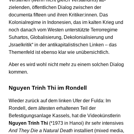
zielenden, öffent­lichen Dialog zwischen der
documenta fifteen und ihren Kritiker:­innen. Das
Kolonial­regime in Indonesien, das im kalten Krieg und
noch danach vom Westen unterstützte Terror­regime
Suhartos, Globali­sierung, Dekoloniali­sierung und
„Israel­kritik“ in der anti­kapitalistischen Linken – das
Themen­feld ist ebenso klar wie unüber­sichtlich.
Aber es wird wohl nicht mehr zu einem solchen Dialog
kommen.
Nguyen Trinh Thi im Rondell
Wieder zurück auf dem linken Ufer der Fulda: Im
Rondell, dem ältesten erhaltenen Teil der
Befestigungs­anlage Kassels, hat die Video­künstlerin
Nguyen Trinh Thi
(*1973 in Hanoi) ihr sehr intensives
And They Die a Natural Death
installiert (mixed media,