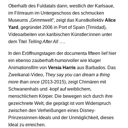
Oberhalb des Fuldatals dann, westlich der Karls­aue,
im Film­raum im Unter­geschoss des schmucken
Museums „Grimmwelt“, zeigt das Kunst­kollektiv
Alice
Yard
, gegründet 2006 in Port of Spain (Trinidad),
Video­arbeiten von karibischen Künstler:­innen unter
dem Titel
Telling After All …
.
In den Eröffnungstagen der documenta fifteen lief hier
ein ebenso zauberhaft-humorvoller wie kluger
Animations­film von
Versia Harris
aus Barbados. Das
Zweikanal-Video,
They say you can dream a thing
more than once
(2013-2015), zeigt Chimären mit
Schwanen­hals und -kopf auf weiblichem,
menschlichem Körper. Die bewegen sich durch ihre
gezeichnete Welt, die geprägt ist vom Wider­spruch
zwischen den Verheißungen eines Disney-
Prinzessinnen-Ideals und der Unmöglich­keit, dieses
Ideal zu erreichen.