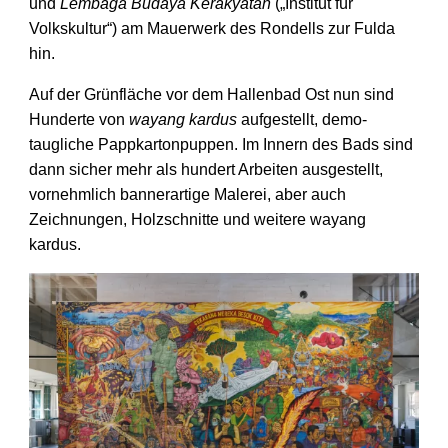
und
Lembaga Budaya Kerakyatan
(„Institut für
Volkskultur“) am Mauer­werk des Rondells zur Fulda
hin.
Auf der Grünfläche vor dem Hallen­bad Ost nun sind
Hunderte von
wayang kardus
aufgestellt, demo­
taugliche Pappkarton­puppen. Im Innern des Bads sind
dann sicher mehr als hundert Arbeiten ausgestellt,
vornehmlich banner­artige Malerei, aber auch
Zeichnungen, Holz­schnitte und weitere wayang
kardus.