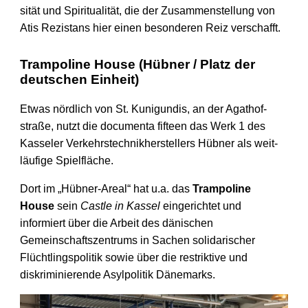
sität und Spirituali­tät, die der Zusammen­stellung von
Atis Rezistans hier einen besonderen Reiz verschafft.
Trampoline House (Hübner / Platz der
deutschen Einheit)
Etwas nördlich von St. Kunigundis, an der Agathof­
straße, nutzt die documenta fifteen das Werk 1 des
Kasseler Verkehrs­technik­herstellers Hübner als weit­
läufige Spiel­fläche.
Dort im „Hübner-Areal“ hat u.a. das
Trampoline
House
sein
Castle in Kassel
eingerichtet und
informiert über die Arbeit des dänischen
Gemeinschafts­zentrums in Sachen solidarischer
Flüchtlings­politik sowie über die restriktive und
diskrimi­nierende Asyl­politik Dänemarks.