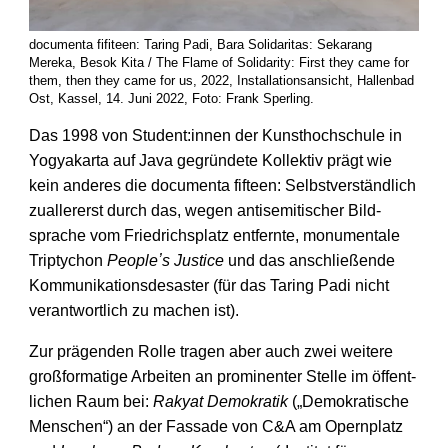
documenta fifiteen: Taring Padi, Bara Solidaritas: Sekarang
Mereka, Besok Kita / The Flame of Solidarity: First they came for
them, then they came for us, 2022, Installationsansicht, Hallenbad
Ost, Kassel, 14. Juni 2022, Foto: Frank Sperling.
Das 1998 von Student:innen der Kunst­hochschule in
Yogya­karta auf Java gegründete Kollektiv prägt wie
kein anderes die documenta fifteen: Selbst­verständlich
zuallererst durch das, wegen anti­semitischer Bild­
sprache vom Friedrichs­platz entfernte, monumentale
Tripty­chon
Peopleʼs Justice
und das anschließende
Kommunikations­desaster (für das Taring Padi nicht
verantwortlich zu machen ist).
Zur prägenden Rolle tragen aber auch zwei weitere
groß­formatige Arbeiten an prominenter Stelle im öffent­
lichen Raum bei:
Rakyat Demokratik
(„Demokratische
Menschen“) an der Fassade von C&A am Opern­platz