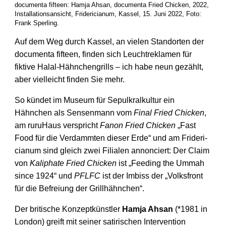
documenta fifteen: Hamja Ahsan, documenta Fried Chicken, 2022,
Installationsansicht, Fridericianum, Kassel, 15. Juni 2022, Foto:
Frank Sperling.
Auf dem Weg durch Kassel, an vielen Stand­orten der
documenta fifteen, finden sich Leucht­reklamen für
fiktive Halal-Hähnchen­grills – ich habe neun gezählt,
aber vielleicht finden Sie mehr.
So kündet im Museum für Sepulkral­kultur ein
Hähnchen als Sensen­mann vom
Final Fried Chicken
,
am ruru­Haus verspricht
Fanon Fried Chicken
„Fast
Food für die Ver­dammten dieser Erde“ und am Frideri­
cianum sind gleich zwei Filialen annonciert: Der Claim
von
Kaliphate Fried Chicken
ist „Feeding the Ummah
since 1924“ und
PFLFC
ist der Imbiss der „Volks­front
für die Befreiung der Grill­hähnchen“.
Der britische Konzept­künstler
Hamja Ahsan
(*1981 in
London) greift mit seiner satirischen Inter­vention