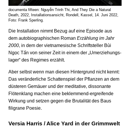
documenta fifteen: Nguyễn Trinh Thi, And They Die a Natural
Death, 2022, Installationsansicht, Rondell, Kassel, 14. Juni 2022,
Foto: Frank Sperling.
Die Installation nimmt Bezug auf eine Episode aus
dem auto­biographischen Roman
Erzählung im Jahr
2000
, in dem der vietname­sische Schrift­steller Bùi
Ngọc Tấn von seiner Zeit in einem der „Umerziehungs­
lager“ des Regimes erzählt.
Aber selbst wenn man diesen Hinter­grund nicht kennt:
Das veränderliche Schatten­spiel der Pflanzen an dem
düsteren Gemäuer und der meditative, dissonante
Flöten­klang machen eine beklemmend-ergreifende
Wirkung und setzen gegen die Brutalität des Baus
filigrane Poesie.
Versia Harris / Alice Yard in der Grimmwelt