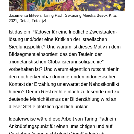
documenta fifiteen: Taring Padi, Sekarang Mereka Besok Kita,
2021, Detail, Foto: jvf.
Ist das ein Plädoyer für eine friedliche Zweistaaten­
lösung und/oder eine Kritik an der israe­lischen
Siedlungs­politik? Und warum ist dieses Motiv in dem
Bild­segment einsortiert, das den Teufeln der
„monetaris­tischen Globalisierungs­oligarchie“
vorbehalten ist? Und warum eigentlich rutscht hier in
den doch erkennbar dominierenden indonesischen
Kontext der Erzählung unerwartet der Nahost­konflikt
hinein? Der im Rest recht einfach zu lesende und zu
deutende Manichäismus der Bild­erzählung wird an
dieser Stelle plötzlich gänzlich unklar.
Idealerweise wäre diese Arbeit von Taring Padi ein
Anknüpfungs­punkt für einen umsichtigen und auf
Verstehen (wenn nicht gleich Ver­ständnis) ab­