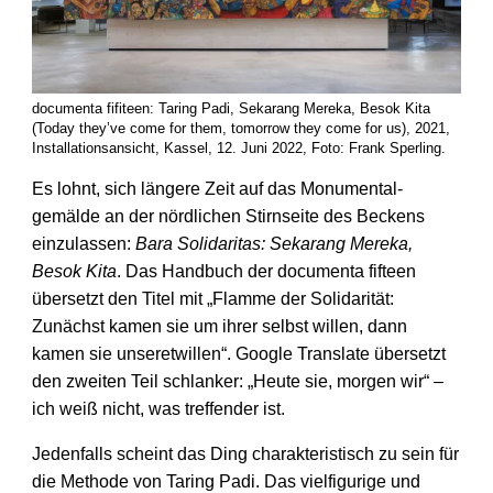
documenta fifiteen: Taring Padi, Sekarang Mereka, Besok Kita
(Today they’ve come for them, tomorrow they come for us), 2021,
Installationsansicht, Kassel, 12. Juni 2022, Foto: Frank Sperling.
Es lohnt, sich längere Zeit auf das Monumental­
gemälde an der nördlichen Stirn­seite des Beckens
einzulassen:
Bara Solidaritas: Sekarang Mereka,
Besok Kita
. Das Handbuch der documenta fifteen
übersetzt den Titel mit „Flamme der Solidari­tät:
Zunächst kamen sie um ihrer selbst willen, dann
kamen sie unseret­willen“. Google Translate übersetzt
den zweiten Teil schlanker: „Heute sie, morgen wir“ –
ich weiß nicht, was treffender ist.
Jedenfalls scheint das Ding charakteris­tisch zu sein für
die Methode von Taring Padi. Das viel­figurige und