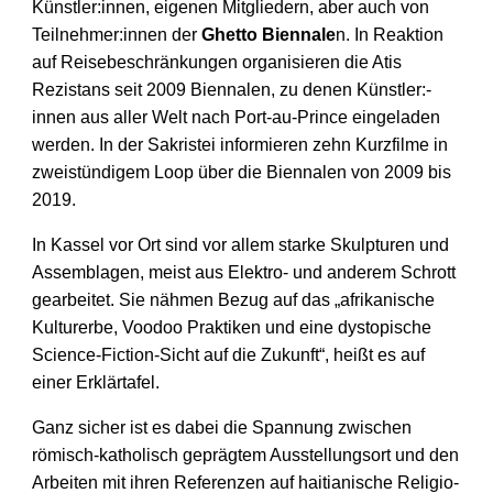
Künstler:­innen, eigenen Mit­gliedern, aber auch von
Teilnehmer:­innen der
Ghetto Biennale
n. In Reaktion
auf Reise­beschrän­kungen organisieren die Atis
Rezistans seit 2009 Biennalen, zu denen Künstler:­
innen aus aller Welt nach Port-au-Prince eingeladen
werden. In der Sakristei informieren zehn Kurz­filme in
zwei­stündigem Loop über die Biennalen von 2009 bis
2019.
In Kassel vor Ort sind vor allem starke Skulpturen und
Assem­blagen, meist aus Elektro- und anderem Schrott
gearbeitet. Sie nähmen Bezug auf das „afrikanische
Kultur­erbe, Voodoo Praktiken und eine dys­topische
Science-Fiction-Sicht auf die Zukunft“, heißt es auf
einer Erklär­tafel.
Ganz sicher ist es dabei die Spannung zwischen
römisch-katholisch geprägtem Ausstellungs­ort und den
Arbeiten mit ihren Referenzen auf haitia­nische Religio­