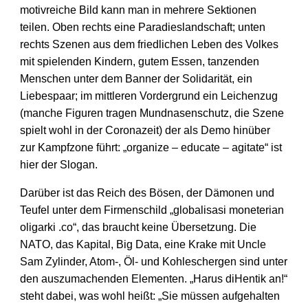
motiv­reiche Bild kann man in mehrere Sektionen
teilen. Oben rechts eine Paradies­landschaft; unten
rechts Szenen aus dem fried­lichen Leben des Volkes
mit spielenden Kindern, gutem Essen, tanzenden
Menschen unter dem Banner der Solidarität, ein
Liebes­paar; im mittleren Vordergrund ein Leichen­zug
(manche Figuren tragen Mundnasen­schutz, die Szene
spielt wohl in der Corona­zeit) der als Demo hinüber
zur Kampf­zone führt: „organize – educate – agitate“ ist
hier der Slogan.
Darüber ist das Reich des Bösen, der Dämonen und
Teufel unter dem Firmen­schild „globalisasi moneterian
oligarki .co“, das braucht keine Über­setzung. Die
NATO, das Kapital, Big Data, eine Krake mit Uncle
Sam Zylinder, Atom-, Öl- und Kohle­schergen sind unter
den auszu­machenden Elementen. „Harus diHentik an!“
steht dabei, was wohl heißt: „Sie müssen aufgehalten