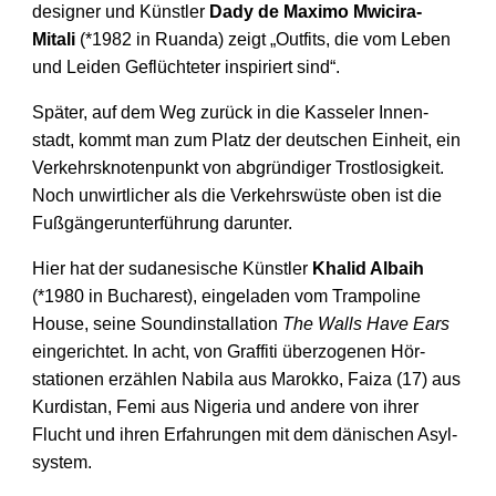
designer und Künstler
Dady de Maximo Mwicira-
Mitali
(*1982 in Ruanda) zeigt „Outfits, die vom Leben
und Leiden Ge­flüchteter inspiriert sind“.
Später, auf dem Weg zurück in die Kasseler Innen­
stadt, kommt man zum Platz der deutschen Einheit, ein
Verkehrs­knotenpunkt von abgründiger Trost­losigkeit.
Noch unwirtlicher als die Verkehrs­wüste oben ist die
Fußgänger­unterführung darunter.
Hier hat der sudanesische Künstler
Khalid Albaih
(*1980 in Bucharest), eingeladen vom Trampoline
House, seine Sound­installation
The Walls Have Ears
eingerichtet. In acht, von Graffiti überzogenen Hör­
stationen erzählen Nabila aus Marokko, Faiza (17) aus
Kurdistan, Femi aus Nigeria und andere von ihrer
Flucht und ihren Erfahrungen mit dem dänischen Asyl­
system.