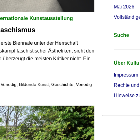
Mai 2026
Vollständig
ternationale Kunstausstellung
 Faschismus
Suche
erste Biennale unter der Herrschaft
skampf faschistischer Ästhetiken, sieht den
d überzeugt die meisten Kritiker nicht. Ein
Über Kult
Impressum
 Venedig
,
Bildende Kunst
,
Geschichte
,
Venedig
Rechte und
Hinweise z