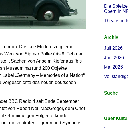
Die Spielze
Opern in 
Theater in
Archiv
 London: Die Tate Modern zeigt eine
Juli 2026
s Werk von Sigmar Polke (bis 8. Februar
Juni 2026
stellt Sachen von Anselm Kiefer aus (bis
Mai 2026
ish Museum hat rund 200 Objekte
 Label „Germany – Memories of a Nation“
Vollständig
ie Vorgeschichte des neuen deutschen
Suche
sendet BBC Radio 4 seit Ende September
ichtet von Robert Neil MacGregor, dem Chef
fünfzehnminütigen Folgen erkundet
Über Kult
tour die zentralen Figuren und Symbole