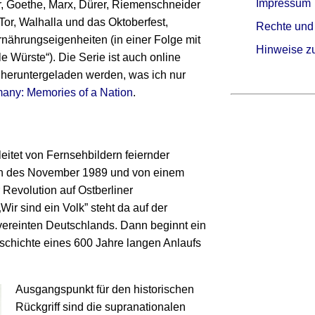
Impressum
r, Goethe, Marx, Dürer, Riemenschneider
or, Walhalla und das Oktoberfest,
Rechte und
ährungs­eigenheiten (in einer Folge mit
Hinweise z
e Würste“). Die Serie ist auch online
 heruntergeladen werden, was ich nur
any: Memories of a Nation
.
leitet von Fernsehbildern feiernder
en des November 1989 und von einem
 Revolution auf Ostberliner
ir sind ein Volk” steht da auf der
vereinten Deutschlands. Dann beginnt ein
schichte eines 600 Jahre langen Anlaufs
Ausgangspunkt für den historischen
Rückgriff sind die supranationalen