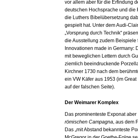
vor allem aber für die Erfindung d
deutschen Hochsprache und die R
die Luthers Bibelübersetzung dab
gespielt hat. Unter dem Audi-Cla
„Vorsprung durch Technik“ präsent
die Ausstellung zudem Beispiele 
Innovationen made in Germany: 
mit beweglichen Lettern durch Gu
ziemlich beeindruckende Porzell
Kirchner 1730 nach dem berühmten
ein VW Käfer aus 1953 (im Great 
auf der falschen Seite).
Der Weimarer Komplex
Das prominenteste Exponat aber 
römischen Campagna
, aus dem 
Das „mit Abstand bekannteste Por
McGregor in der Goethe-Folge sei