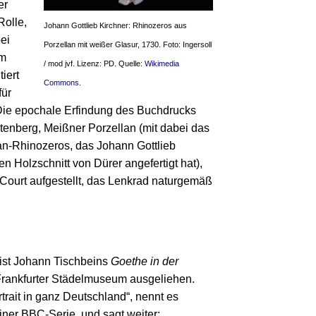
er
olle,
Johann Gottlieb Kirchner: Rhinozeros aus
ei
Porzellan mit weißer Glasur, 1730. Foto: Ingersoll
im
/ mod jvf. Lizenz: PD. Quelle:
Wikimedia
iert
Commons
.
für
Die epochale Erfindung des Buchdrucks
tenberg, Meißner Porzellan (mit dabei das
an-Rhinozeros, das Johann Gottlieb
 Holzschnitt von Dürer angefertigt hat),
Court aufgestellt, das Lenkrad naturgemäß
ist Johann Tischbeins
Goethe in der
Frankfurter Städelmuseum ausgeliehen.
trait in ganz Deutschland“, nennt es
ner BBC-Serie, und sagt weiter: