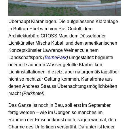
Überhaupt Kläranlagen. Die aufgelassene Kläranlage
in Bottrop-Ebel wird von Piet Oudolf, dem
Architekturbüro GROSS.Max, dem Düsseldorfer
Lichtkünstler Mischa Kuball und dem amerikanischen
Konzeptkünstler Lawrence Weiner zu einem
Landschaftspark
(
BernePark
)
umgestaltet: begrünte
oder mit sauberen Wasser gefüllte Klärbecken,
Lichtinstallationen, die jetzt aber naturgemäß tagsüber
nicht so recht zur Geltung kommen, Kanalrohre aus
denen Andreas Strauss Übernachtungs­möglichkeiten
macht
(Parkhotel)
.
Das Ganze ist noch in Bau, soll erst im September
fertig werden – wie im Übrigen so manches im
Rahmen der Emscherkunst noch, sagen wir mal, den
Charme des Unfertigen versprüht. Darunter ist leider