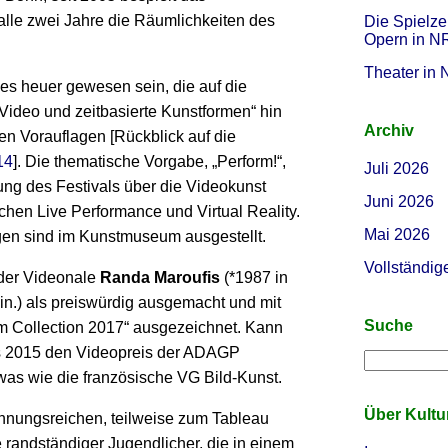
 alle zwei Jahre die Räumlichkeiten des
Die Spielze
Opern in 
Theater in
es heuer gewesen sein, die auf die
 Video und zeitbasierte Kunstformen“ hin
Archiv
en Vorauflagen [Rückblick auf die
14
]. Die thematische Vorgabe, „Perform!“,
Juli 2026
ung des Festivals über die Videokunst
Juni 2026
chen Live Performance und Virtual Reality.
Mai 2026
en sind im Kunstmuseum ausgestellt.
Vollständig
 der Videonale
Randa Maroufis
(*1987 in
in.) als preiswürdig ausgemacht und mit
Suche
um Collection 2017“ ausgezeichnet. Kann
ts 2015 den Videopreis der ADAGP
as wie die französische VG Bild-Kunst.
Über Kult
pannungsreichen, teilweise zum Tableau
e randständiger Jugendlicher, die in einem