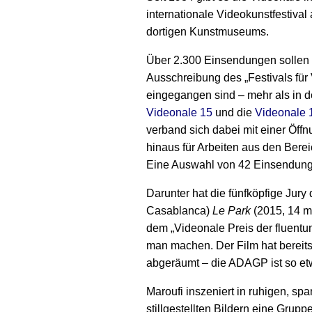
internationale Videokunstfestival
dortigen Kunstmuseums.
Über 2.300 Einsendungen sollen 
Ausschreibung des „Festivals für
eingegangen sind – mehr als in d
Videonale 15
und die
Videonale 
verband sich dabei mit einer Öffn
hinaus für Arbeiten aus den Berei
Eine Auswahl von 42 Einsendung
Darunter hat die fünfköpfige Jury
Casablanca)
Le Park
(2015, 14 m
dem „Videonale Preis der fluent
man machen. Der Film hat berei
abgeräumt – die ADAGP ist so etw
Maroufi inszeniert in ruhigen, s
stillgestellten Bildern eine Grupp