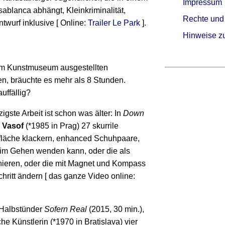
Impressum
ablanca abhängt, Kleinkriminalität,
Rechte und
twurf inklusive [ Online:
Trailer Le Park
].
Hinweise z
 im Kunstmuseum ausgestellten
n, bräuchte es mehr als 8 Stunden.
uffällig?
gste Arbeit ist schon was älter: In
Down
 Vasof
(*1985 in Prag) 27 skurrile
fläche klackern, enhanced Schuhpaare,
im Gehen wenden kann, oder die als
ieren, oder die mit Magnet und Kompass
hritt ändern [ das ganze Video online:
 Halbstünder
Sofern Real
(2015, 30 min.),
che Künstlerin (*1970 in Bratislava) vier