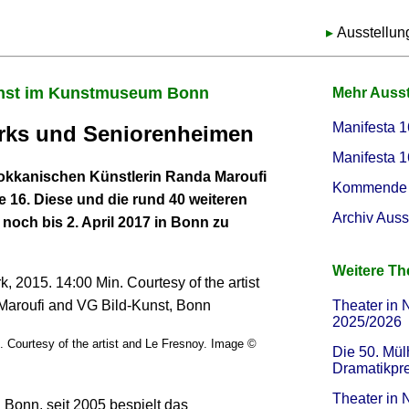
Ausstellun
kunst im Kunstmuseum Bonn
Mehr Auss
Manifesta 1
rks und Seniorenheimen
Manifesta 1
rokkanischen Künstlerin Randa Maroufi
Kommende 
e 16. Diese und die rund 40 weiteren
Archiv Auss
noch bis 2. April 2017 in Bonn zu
Weitere T
Theater in 
2025/2026
. Courtesy of the artist and Le Fresnoy. Image ©
Die 50. Mül
Dramatikpr
Theater in
n Bonn, seit 2005 bespielt das