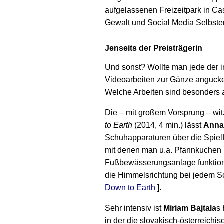
aufgelassenen Freizeitpark in Cas
Gewalt und Social Media Selbsten
Jenseits der Preisträgerin
Und sonst? Wollte man jede der
Videoarbeiten zur Gänze angucke
Welche Arbeiten sind besonders a
Die – mit großem Vorsprung – witzi
to Earth
(2014, 4 min.) lässt
Anna
Schuhapparaturen über die Spiel
mit denen man u.a. Pfannkuchen 
Fußbewässerungsanlage funktion
die Himmelsrichtung bei jedem Sc
Down to Earth
].
Sehr intensiv ist
Miriam Bajtala
s
in der die slovakisch-österreichis