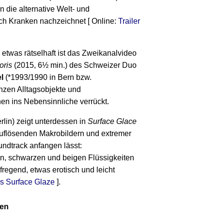
 die alternative Welt- und
h Kranken nachzeichnet [ Online:
Trailer
 etwas rätselhaft ist das Zweikanalvideo
oris
(2015, 6½ min.) des Schweizer Duo
l
(*1993/1990 in Bern bzw.
nzen Alltagsobjekte und
en ins Nebensinnliche verrückt.
rlin) zeigt unterdessen in
Surface Glace
auflösenden Makrobildern und extremer
ndtrack anfangen lässt:
en, schwarzen und beigen Flüssigkeiten
egend, etwas erotisch und leicht
us Surface Glaze
].
en