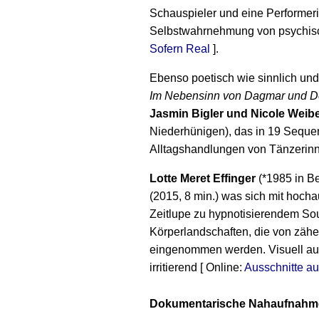
Schauspieler und eine Performerin
Selbstwahrnehmung von psychisc
Sofern Real
].
Ebenso poetisch wie sinnlich und
Im Nebensinn von Dagmar und D
Jasmin Bigler und Nicole Weibe
Niederhünigen), das in 19 Seque
Alltagshandlungen von Tänzerinn
Lotte Meret Effinger
(*1985 in Be
(2015, 8 min.) was sich mit hoch
Zeitlupe zu hypnotisierendem Sou
Körperlandschaften, die von zäh
eingenommen werden. Visuell aufr
irritierend [ Online:
Ausschnitte a
Dokumentarische Nahaufnahm