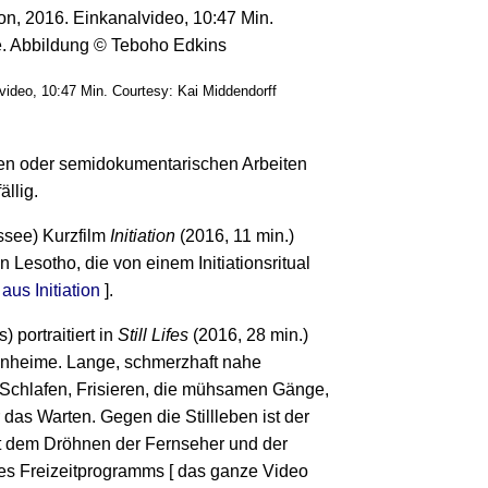
lvideo, 10:47 Min. Courtesy: Kai Middendorff
en oder semidokumentarischen Arbeiten
llig.
ssee) Kurzfilm
Initiation
(2016, 11 min.)
 Lesotho, die von einem Initiationsritual
aus Initiation
].
 portraitiert in
Still Lifes
(2016, 28 min.)
enheime. Lange, schmerzhaft nahe
, Schlafen, Frisieren, die mühsamen Gänge,
as Warten. Gegen die Stillleben ist der
t dem Dröhnen der Fernseher und der
es Freizeitprogramms [ das ganze Video