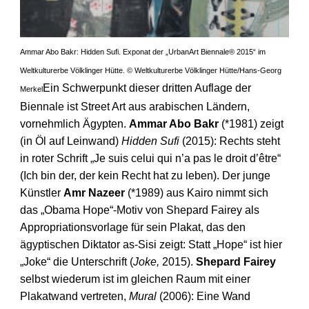
Ammar Abo Bakr: Hidden Sufi. Exponat der „UrbanArt Biennale® 2015“ im
Weltkulturerbe Völklinger Hütte. © Weltkulturerbe Völklinger Hütte/Hans-Georg
Ein Schwerpunkt dieser dritten Auflage der
Merkel
Biennale ist Street Art aus arabischen Ländern,
vornehmlich Ägypten.
Ammar Abo Bakr
(*1981) zeigt
(in Öl auf Lein­wand)
Hidden Sufi
(2015): Rechts steht
in roter Schrift „Je suis celui qui n’a pas le droit d’être“
(Ich bin der, der kein Recht hat zu leben). Der junge
Künstler
Amr Nazeer
(*1989) aus Kairo nimmt sich
das „Obama Hope“-Motiv von Shepard Fairey als
Appropriations­vorlage für sein Plakat, das den
ägyptischen Diktator as-Sisi zeigt: Statt „Hope“ ist hier
„Joke“ die Unterschrift (
Joke,
2015).
Shepard Fairey
selbst wiederum ist im gleichen Raum mit einer
Plakatwand vertreten,
Mural
(2006): Eine Wand