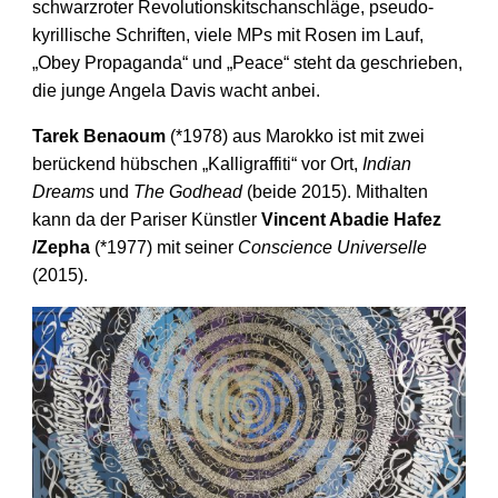
schwarz­roter Revolutions­kitsch­anschläge, pseudo-
kyrillische Schriften, viele MPs mit Rosen im Lauf,
„Obey Propaganda“ und „Peace“ steht da geschrieben,
die junge Angela Davis wacht anbei.
Tarek Benaoum
(*1978) aus Marokko ist mit zwei
berückend hübschen „Kalligraffiti“ vor Ort,
Indian
Dreams
und
The Godhead
(beide 2015). Mithalten
kann da der Pariser Künstler
Vincent Abadie Hafez
/Zepha
(*1977) mit seiner
Conscience Universelle
(2015).