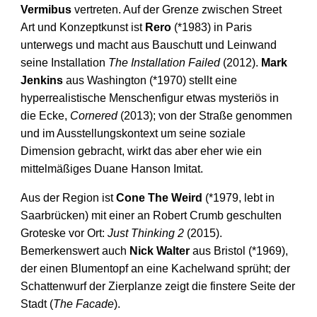
Vermibus
vertreten. Auf der Grenze zwischen Street
Art und Konzeptkunst ist
Rero
(*1983) in Paris
unterwegs und macht aus Bauschutt und Leinwand
seine Installation
The Installation Failed
(2012).
Mark
Jenkins
aus Washington (*1970) stellt eine
hyperrealistische Menschenfigur etwas mysteriös in
die Ecke,
Cornered
(2013); von der Straße genommen
und im Ausstellungskontext um seine soziale
Dimension gebracht, wirkt das aber eher wie ein
mittelmäßiges Duane Hanson Imitat.
Aus der Region ist
Cone The Weird
(*1979, lebt in
Saarbrücken) mit einer an Robert Crumb geschulten
Groteske vor Ort:
Just Thinking 2
(2015).
Bemerkenswert auch
Nick Walter
aus Bristol (*1969),
der einen Blumentopf an eine Kachelwand sprüht; der
Schattenwurf der Zierplanze zeigt die finstere Seite der
Stadt (
The Facade
).