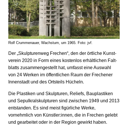
Rolf Crummenauer, Wachstum, um 1965. Foto: jvf.
Der „Skulpturenweg Frechen“, den der örtliche Kunst­
verein 2020 in Form eines kostenlos erhält­lichen Falt­
blatts zusammen­gestellt hat, umfasst eine Auswahl
von 24 Werken im öffent­lichen Raum der Frechener
Innen­stadt und des Orts­teils Hücheln.
Die Plastiken und Skulpturen, Reliefs, Bau­plastiken
und Sepulkral­skulpturen sind zwischen 1949 und 2013
entstanden. Es sind meist figür­liche Werke,
vornehmlich von Künst­ler:innen, die in Frechen gelebt
und gearbeitet oder in der Region gewirkt haben.