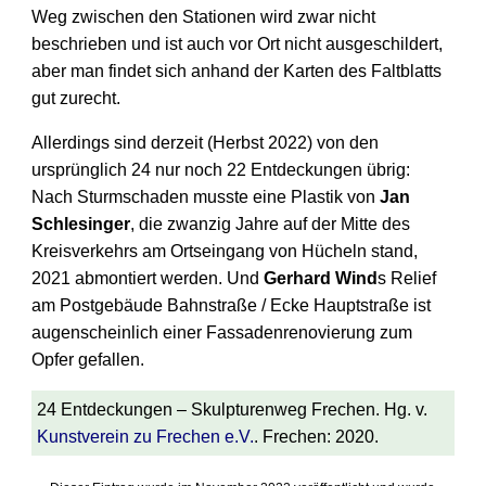
Weg zwischen den Stationen wird zwar nicht
beschrieben und ist auch vor Ort nicht ausgeschildert,
aber man findet sich anhand der Karten des Faltblatts
gut zurecht.
Allerdings sind derzeit (Herbst 2022) von den
ursprüng­lich 24 nur noch 22 Entdeckungen übrig:
Nach Sturm­schaden musste eine Plastik von
Jan
Schlesinger
, die zwanzig Jahre auf der Mitte des
Kreis­verkehrs am Orts­eingang von Hücheln stand,
2021 abmontiert werden. Und
Gerhard Wind
s Relief
am Post­gebäude Bahnstraße / Ecke Haupt­straße ist
augen­scheinlich einer Fassaden­renovierung zum
Opfer gefallen.
24 Entdeckungen – Skulpturenweg Frechen. Hg. v.
Kunstverein zu Frechen e.V.
. Frechen: 2020.