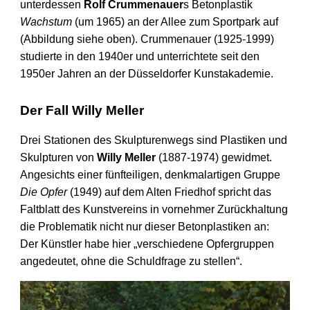
unterdessen
Rolf Crummenauer
s Betonplastik
Wachstum
(um 1965) an der Allee zum Sportpark auf
(Abbildung siehe oben). Crummenauer (1925-1999)
studierte in den 1940er und unterrichtete seit den
1950er Jahren an der Düssel­dorfer Kunst­akademie.
Der Fall Willy Meller
Drei Stationen des Skulpturen­wegs sind Plastiken und
Skulpturen von
Willy Meller
(1887-1974) gewidmet.
Angesichts einer fünf­teiligen, denkmalartigen Gruppe
Die Opfer
(1949) auf dem Alten Friedhof spricht das
Faltblatt des Kunstvereins in vornehmer Zurückhaltung
die Problematik nicht nur dieser Beton­plastiken an:
Der Künstler habe hier „verschiedene Opfer­gruppen
angedeutet, ohne die Schuld­frage zu stellen“.