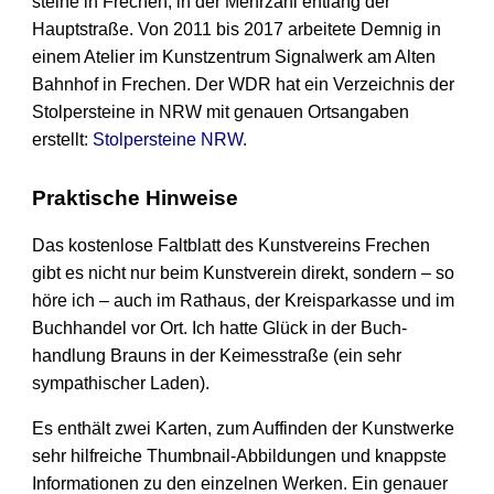
steine in Frechen, in der Mehrzahl entlang der
Hauptstraße. Von 2011 bis 2017 arbeitete Demnig in
einem Atelier im Kunst­zentrum Signal­werk am Alten
Bahnhof in Frechen. Der WDR hat ein Verzeichnis der
Stolper­steine in NRW mit genauen Ortsangaben
erstellt:
Stolpersteine NRW
.
Praktische Hinweise
Das kostenlose Faltblatt des Kunst­vereins Frechen
gibt es nicht nur beim Kunst­verein direkt, sondern – so
höre ich – auch im Rathaus, der Kreis­parkasse und im
Buch­handel vor Ort. Ich hatte Glück in der Buch­
handlung Brauns in der Keimes­straße (ein sehr
sympathischer Laden).
Es enthält zwei Karten, zum Auffinden der Kunst­werke
sehr hilfreiche Thumbnail-Abbildungen und knappste
Informationen zu den einzelnen Werken. Ein genauer