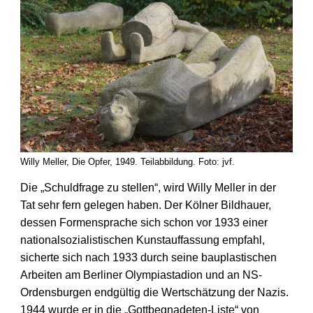
Willy Meller, Die Opfer, 1949. Teilabbildung. Foto: jvf.
Die „Schuldfrage zu stellen“, wird Willy Meller in der
Tat sehr fern gelegen haben. Der Kölner Bildhauer,
dessen Formen­sprache sich schon vor 1933 einer
national­sozialistischen Kunst­auffassung empfahl,
sicherte sich nach 1933 durch seine bau­plastischen
Arbeiten am Berliner Olympia­stadion und an NS-
Ordens­burgen endgültig die Wert­schätzung der Nazis.
1944 wurde er in die „Gott­begnadeten-Liste“ von