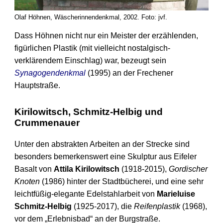
Olaf Höhnen, Wäscherinnendenkmal, 2002. Foto: jvf.
Dass Höhnen nicht nur ein Meister der erzählenden,
figürlichen Plastik (mit vielleicht nostalgisch-
verklärendem Einschlag) war, bezeugt sein
Synagogendenkmal
(1995) an der Frechener
Hauptstraße.
Kirilowitsch, Schmitz-Helbig und
Crummenauer
Unter den abstrakten Arbeiten an der Strecke sind
besonders bemerkens­wert eine Skulptur aus Eifeler
Basalt von
Attila Kirilowitsch
(1918-2015),
Gordischer
Knoten
(1986) hinter der Stadt­bücherei, und eine sehr
leichtfüßig-elegante Edelstahlarbeit von
Marieluise
Schmitz-Helbig
(1925-2017), die
Reifenplastik
(1968),
vor dem „Erlebnisbad“ an der Burgstraße.