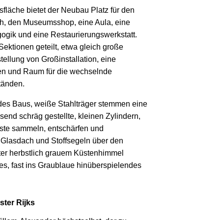
fläche bietet der Neubau Platz für den
h, den Museumsshop, eine Aula, eine
ogik und eine Restaurierungs­werkstatt.
 Sektionen geteilt, etwa gleich große
ellung von Großinstallation, eine
gen und Raum für die wechselnde
tänden.
 des Baus, weiße Stahlträger stemmen eine
end schräg gestellte, kleinen Zylindern,
üste sammeln, entschärfen und
Glasdach und Stoffsegeln über den
ter herbstlich grauem Küstenhimmel
les, fast ins Graublaue hinüber­spielendes
ter Rijks