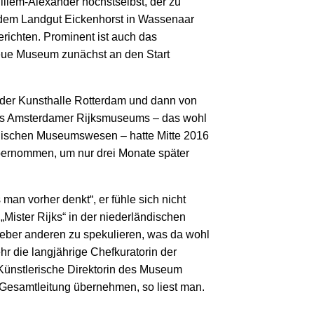
llem-Alexander höchstselbst, der zu
f dem Landgut Eickenhorst in Wassenaar
erichten. Prominent ist auch das
eue Museum zunächst an den Start
 der Kunsthalle Rotterdam und dann von
des Amsterdamer Rijksmuseums – das wohl
ändischen Museumswesen – hatte Mitte 2016
bernommen, um nur drei Monate später
man vorher denkt“, er fühle sich nicht
„Mister Rijks“ in der niederländischen
 lieber anderen zu spekulieren, was da wohl
ehr die langjährige Chefkuratorin der
ünstlerische Direktorin des Museum
Gesamt­leitung übernehmen, so liest man.