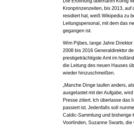
Die Eröffnung übernahm König Wi
Kronprinzen­zeiten, bis 2013, au
residiert hat, weiß Wikipedia zu b
Leitungspersonal, mit dem das n
gegangen ist.
Wim Pijbes, lange Jahre Direktor
2008 bis 2016 Generaldirektor 
prestige­trächtigste Amt im holl
die Leitung des neuen Hauses ü
wieder hinzuschmeißen.
„Manche Dinge laufen anders, als 
ausgelastet mit der Aufgabe, wird 
Presse zitiert. Ich überlasse das
passiert ist. Jedenfalls soll nunm
Caldic-Sammlung und bisherige K
Voorlinden, Suzanne Swarts, die 