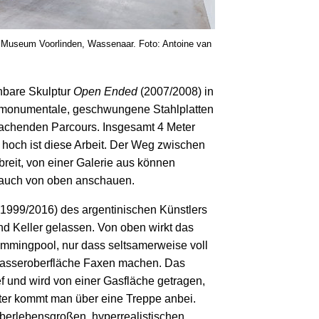
 Museum Voorlinden, Wassenaar. Foto: Antoine van
hbare Skulptur
Open Ended
(2007/2008) in
s monumentale, geschwungene Stahlplatten
machenden Parcours. Insgesamt 4 Meter
 hoch ist diese Arbeit. Der Weg zwischen
breit, von einer Galerie aus können
 auch von oben anschauen.
1999/2016) des argentinischen Künstlers
d Keller gelassen. Von oben wirkt das
immingpool, nur dass seltsamerweise voll
Wasseroberfläche Faxen machen. Das
ef und wird von einer Gasfläche getragen,
er kommt man über eine Treppe anbei.
überlebensgroßen, hyperrealistischen