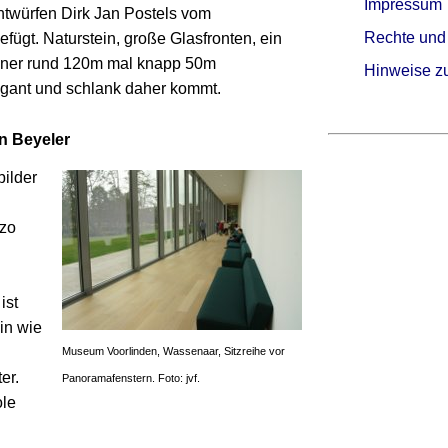
Impressum
twürfen Dirk Jan Postels vom
Rechte und
efügt. Naturstein, große Glasfronten, ein
seiner rund 120m mal knapp 50m
Hinweise z
ant und schlank daher kommt.
n Beyeler
bilder
nzo
ist
in wie
Museum Voorlinden, Wassenaar, Sitzreihe vor
er.
Panoramafenstern. Foto: jvf.
ole