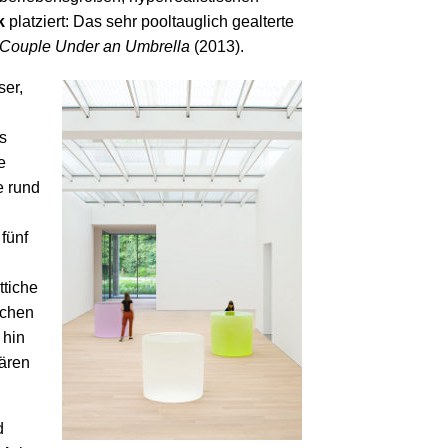
k
platziert: Das sehr pool­tauglich gealterte
Couple Under an Umbrella
(2013).
er,
s
e
e rund
fünf
ttiche
ächen
 hin
wären
d