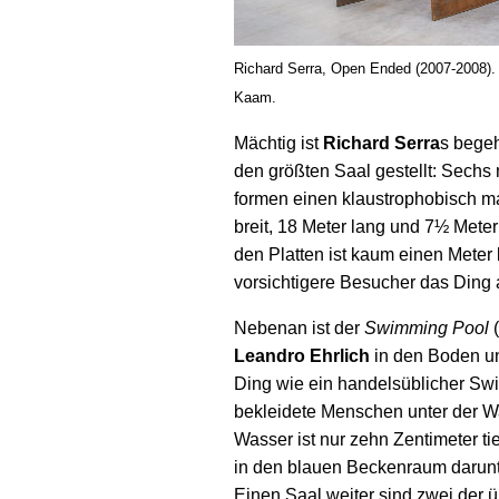
Richard Serra, Open Ended (2007-2008).
Kaam.
Mächtig ist
Richard Serra
s bege
den größten Saal gestellt: Sech
formen einen klaustro­phobisch 
breit, 18 Meter lang und 7½ Meter
den Platten ist kaum einen Meter 
vorsichtigere Besucher das Ding
Nebenan ist der
Swimming Pool
(
Leandro Ehrlich
in den Boden un
Ding wie ein handels­üblicher Sw
bekleidete Menschen unter der 
Wasser ist nur zehn Zentimeter ti
in den blauen Beckenraum darunt
Einen Saal weiter sind zwei der 