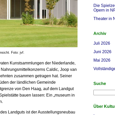
Die Spielze
Opern in 
Theater in
Archiv
Juli 2026
Juni 2026
icht. Foto: jvf.
Mai 2026
rivaten Kunstsammlungen der Niederlande,
Vollständig
 Nahrungsmittel­konzerns Caldic, Joop van
rzehnten zusammen getragen hat. Seiner
m Süden der ländlichen Gemeinde
Suche
adtgrenze von Den Haag, auf dem Landgut
Spielstätte bauen lassen: Ein „museum in
n.
Über Kult
 des Landguts ist der Ausstellungsneubau