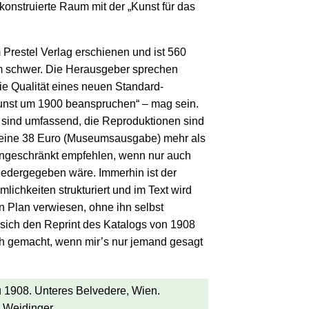
onstruierte Raum mit der „Kunst für das
m Prestel Verlag erschienen und ist 560
m schwer. Die Herausgeber sprechen
ie Qualität eines neuen Standard-
nst um 1900 beanspruchen“ – mag sein.
 sind umfassend, die Reproduktionen sind
seine 38 Euro (Museumsausgabe) mehr als
eingeschränkt empfehlen, wenn nur auch
iedergegeben wäre. Immerhin ist der
ichkeiten strukturiert und im Text wird
n Plan verwiesen, ohne ihn selbst
ich den Reprint des Katalogs von 1908
uch gemacht, wenn mir’s nur jemand gesagt
 1908. Unteres Belvedere, Wien.
 Weidinger.