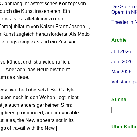
Jahr lang ihr ästhetisches Konzept von
Die Spielze
urch die Kunst inszenieren. Ein
Opern in 
die als Parallelaktion zu den
Theater in
Thronjubiläum von Kaiser Franz Joseph I.,
 Kunst zugleich herausforderte. Als Motto
Archiv
ellungskomplex stand ein Zitat von
Juli 2026
Juni 2026
verkündet und ist unwiderruflich.
. – Aber ach, das Neue erscheint
Mai 2026
 um das Neue.
Vollständig
verschwurbelt übersetzt. Bei Carlyle
 Neuen noch in den Wehen liegt, nicht
Suche
t ja auch anders gar keinen Sinn:
ng been pronounced, and irrevocable;
t, alas, the New appears not in its
Über Kult
ngs of travail with the New.]