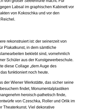
h von großer Seelenruhe macht. Für
agegen Labsal im graphischen Kabinett vor
bakten von Kokoschka und vor den
 Reichel.
e rekonstruiert ist: der seinerzeit von
für Plakatkunst, in dem sämtliche
amearbeiten beklebt sind, vornehmlich
iner Schüler aus der Kunstgewerbeschule.
llte diese Collage „dem Auge des
as funktioniert noch heute.
 der Wiener Werkstätte, das sicher seine
sbesuchern findet, Monumentalplastiken
unangenehm heroisch-pathetisch finde,
twürfe von Czeschka, Roller und Orlik im
r Theaterkunst. Viel dekorative