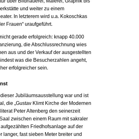
tur über Bildhauerei, Malerei, Graphik bis
kstätte und weiter zu einem
ater. In letzterem wird u.a. Kokoschkas
er Frauen“ uraufgeführt.
icht gerade erfolgreich: knapp 40.000
nanzierung, die Abschlussrechnung wies
en aus und der Verkauf der ausgestellten
indest was die Besucherzahlen angeht,
her erfolgreicher sein.
nst
dieser Jubiläumsausstellung war und ist
al, die „Gustav Klimt Kirche der Modernen
iterat Peter Altenberg den seinerzeit
 Saal zwischen einem Raum mit sakraler
 aufgezählten Friedhofsanlage auf der
 langer, fast sieben Meter breiter und