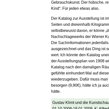
Gebrauchskunst. Der hübsche, rek
Kind“. Für jeden etwas also.
Der Katalog zur Ausstellung ist i
Seiten und dreieinhalb Kilogram
selbstbewusst davon, er könne „d
Nachschlagewerks der Wiener Ku
Die Sachinformationen jedenfalls
ausgezeichnet und das Ding ist 
wert. Ich könnte den Katalog un
der Ausstellungsplan von 1908 w
Katalog nach den damaligen Räuml
gefühlte einhundert Mal auf diese
wiederzugeben. Dafür muss man s
besorgen (9,90€), hätte ich ja a
hätte.
Gustav Klimt und die Kunstschau
01.10.2008-18.01.2009. K: Alfred