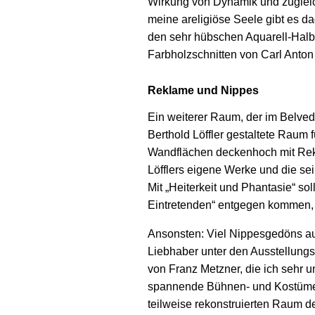
Wirkung von Dynamik und zugleic
meine areligiöse Seele gibt es d
den sehr hübschen Aquarell-Hal
Farbholzschnitten von Carl Anton
Reklame und Nippes
Ein weiterer Raum, der im Belveder
Berthold Löffler gestaltete Raum 
Wandflächen deckenhoch mit Rekl
Löfflers eigene Werke und die se
Mit „Heiterkeit und Phantasie“ so
Eintretenden“ entgegen kommen, d
Ansonsten: Viel Nippesgedöns aus
Liebhaber unter den Ausstellung
von Franz Metzner, die ich sehr 
spannende Bühnen- und Kostümen
teilweise rekonstruierten Raum de