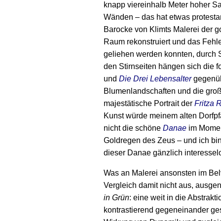
knapp viereinhalb Meter hoher S
Wänden – das hat etwas protestan
Barocke von Klimts Malerei der 
Raum rekonstruiert und das Fehlen 
geliehen werden konnten, durch 
den Stirnseiten hängen sich die 
und
Die Drei Lebensalter
gegenüb
Blumenlandschaften und die große
majestätische Portrait der
Fritza 
Kunst würde meinem alten Dorfpfar
nicht die schöne
Danae
im Momen
Goldregen des Zeus – und ich bin
dieser Danae gänzlich interesselo
Was an Malerei ansonsten im Bel
Vergleich damit nicht aus, ausg
in Grün
: eine weit in die Abstrak
kontrastierend gegeneinander ges