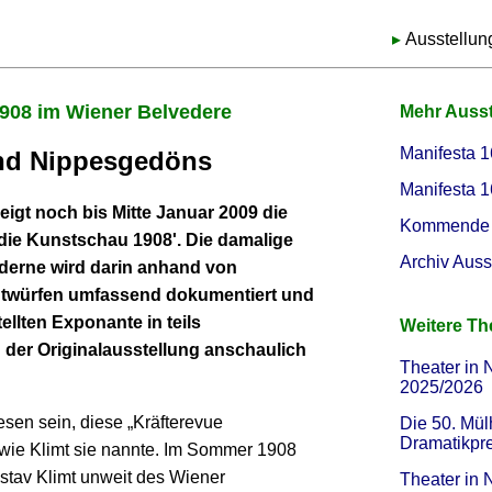
Ausstellun
1908 im Wiener Belvedere
Mehr Auss
Manifesta 1
nd Nippesgedöns
Manifesta 1
eigt noch bis Mitte Januar 2009 die
Kommende 
die Kunstschau 1908'. Die damalige
Archiv Auss
derne wird darin anhand von
ntwürfen umfassend dokumentiert und
ellten Exponante in teils
Weitere T
 der Originalausstellung anschaulich
Theater in 
2025/2026
sen sein, diese „Kräfterevue
Die 50. Mül
Dramatikpr
 wie Klimt sie nannte. Im Sommer 1908
stav Klimt unweit des Wiener
Theater in