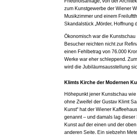
Friedhofsanlage, von der Architek
zum Kunstgewerbe der Wiener Wer
Musikzimmer und einem Freiluftthe
Skandalstück „Mörder, Hoffnung d
Ökonomisch war die Kunstschau n
Besucher reichten nicht zur Refi
einen Fehlbetrag von 76.000 Kron
Werke war eher schleppend. Zum
wird die Jubiläumsausstellung sic
Klimts Kirche der Modernen Ku
Höhepunkt jener Kunstschau wie 
ohne Zweifel der Gustav Klimt Sa
Kunst“ hat der Wiener Kaffeehausl
genannt – und damals lag dieser
Kunst auf der einen und der oben
anderen Seite. Ein siebzehn Meter