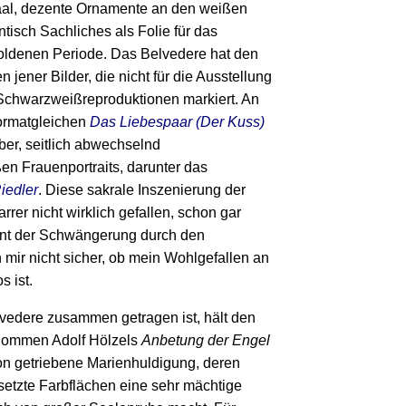
aal, dezente Ornamente an den weißen
tisch Sachliches als Folie für das
goldenen Periode. Das Belvedere hat den
jener Bilder, die nicht für die Ausstellung
Schwarzweißreproduktionen markiert. An
formatgleichen
Das Liebespaar (Der Kuss)
er, seitlich abwechselnd
n Frauenportraits, darunter das
Riedler
. Diese sakrale Inszenierung der
rer nicht wirklich gefallen, schon gar
t der Schwängerung durch den
 mir nicht sicher, ob mein Wohlgefallen an
s ist.
vedere zusammen getragen ist, hält den
enommen Adolf Hölzels
Anbetung der Engel
tion getriebene Marienhuldigung, deren
etzte Farbflächen eine sehr mächtige