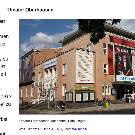
Theater Oberhausen
ert
ahren
der
s es
ist
ert
m
r
1913
ue“ zu
rbst
Theater Oberhausen. Ausschnitt. Foto: Roger
Weil. Lizenz:
CC-BY-SA-3.0
. Quelle:
Wikimedia
auf