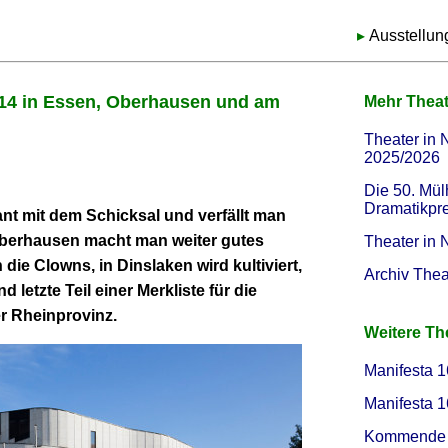
Ausstellun
014 in Essen, Oberhausen und am
Mehr Theat
Theater in 
2025/2026
Die 50. Mül
Dramatikpr
ant mit dem Schicksal und verfällt man
berhausen macht man weiter gutes
Theater in
ie Clowns, in Dinslaken wird kultiviert,
Archiv Thea
d letzte Teil einer Merkliste für die
r Rheinprovinz.
Weitere T
Manifesta 1
Manifesta 1
Kommende 