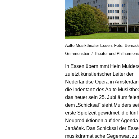
Aalto Musiktheater Essen. Foto: Bernade
Grimmenstein / Theater und Philharmon
In Essen übernimmt Hein Mulders
zuletzt künstlerischer Leiter der
Nederlandse Opera in Amsterdam,
die Indentanz des Aalto Musikthea
das heuer sein 25. Jubiläum feier
dem „Schicksal“ sieht Mulders se
erste Spielzeit gewidmet, die fünf
Neuproduktionen auf der Agenda h
Janáček. Das Schicksal der Essen
musik­dramatische Gegenwart zu 