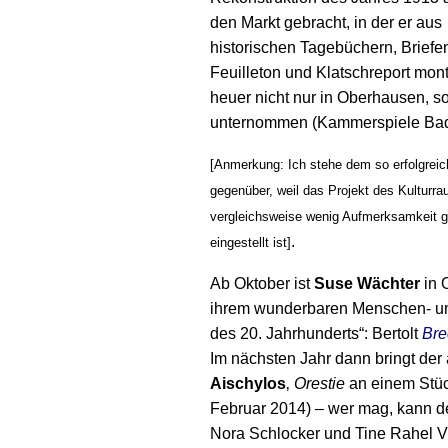
den Markt gebracht, in der er aus
historischen Tagebüchern, Briefe
Feuilleton und Klatschreport mont
heuer nicht nur in Oberhausen, 
unternommen (Kammerspiele Bad 
[Anmerkung: Ich stehe dem so erfolgreic
gegenüber, weil das Projekt des Kultu
vergleichsweise wenig Aufmerksamkeit gef
.
eingestellt ist]
Ab Oktober ist
Suse Wächter
in 
ihrem wunderbaren Menschen- un
des 20. Jahrhunderts“: Bertolt
Bre
Im nächsten Jahr dann bringt der
Aischylos
‚
Orestie
an einem Stüc
Februar 2014) – wer mag, kann 
Nora Schlocker und Tine Rahel Vö