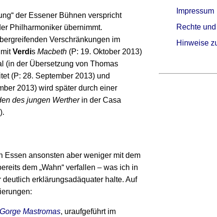
Impressum
ung“ der Essener Bühnen verspricht
Rechte und
der Philharmoniker übernimmt.
übergreifenden Verschränkungen im
Hinweise z
 mit
Verdi
s
Macbeth
(P: 19. Oktober 2013)
al (in der Übersetzung von Thomas
itet (P: 28. September 2013) und
ber 2013) wird später durch einer
den des jungen Werther
in der Casa
).
in Essen ansonsten aber weniger mit dem
bereits dem „Wahn“ verfallen – was ich in
deutlich erklärungsadäquater halte. Auf
ierungen:
 Gorge Mastromas
, uraufgeführt im