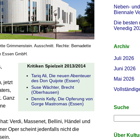
Neben- und 
Biennale V
Die besten 
Venedig 20
tte Grimmenstein. Ausschnitt. Rechte: Bernadette
Archiv
ie Essen GmbH.
Juli 2026
Kritiken Spielzeit 2013/2014
,
Juni 2026
Tariq Ali, Die neuen Abenteuer
Mai 2026
des Don Quijote (Essen)
 jetzt
Suse Wächter, Brecht
Vollständig
ters,
(Oberhausen)
t. Ganz
Dennis Kelly, Die Opferung von
Gorge Mastromas (Essen)
ine
Suche
at: Verdi, Massenet, Bellini, Händel und
er Oper scheint jedenfalls nicht die
Über Kult
sein.