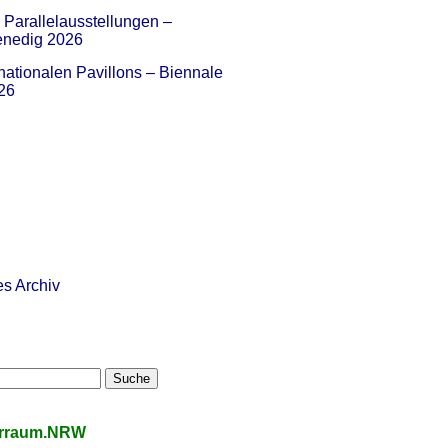
Parallelausstellungen –
enedig 2026
nationalen Pavillons – Biennale
26
es Archiv
urraum.NRW