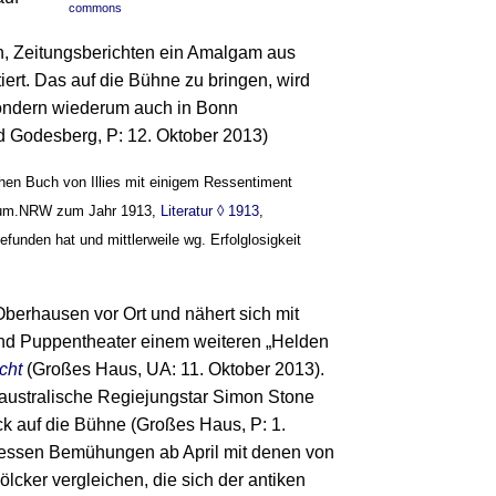
commons
n, Zeitungsberichten ein Amalgam aus
iert. Das auf die Bühne zu bringen, wird
sondern wiederum auch in Bonn
Godesberg, P: 12. Oktober 2013)
hen Buch von Illies mit einigem Ressentiment
rraum.NRW zum Jahr 1913,
Literatur ◊ 1913
,
unden hat und mittlerweile wg. Erfolglosigkeit
Oberhausen vor Ort und nähert sich mit
d Puppentheater einem weiteren „Helden
cht
(Großes Haus, UA: 11. Oktober 2013).
 australische Regiejungstar Simon Stone
k auf die Bühne (Großes Haus, P: 1.
dessen Bemühungen ab April mit denen von
lcker vergleichen, die sich der antiken