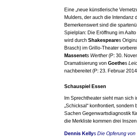
Eine „neue künstlerische Vernetz
Mulders, der auch die Intendanz 
Bemerkenswert sind die sparten
Spielplan: Die Eröffnung im Aalto
wird durch
Shakespeare
s Origin
Brasch) im Grillo-Theater vorbere
Massenet
s
Werther
(P: 30. Novem
Dramatisierung von
Goethe
s
Lei
nachbereitet (P: 23. Februar 2014
Schauspiel Essen
Im Sprechtheater sieht man sich 
„Schicksal“ konfrontiert, sondern 
Sachen Gegenwartsdiagnostik für 
die Merkliste kommen drei Inszen
Dennis Kelly
s
Die Opferung von