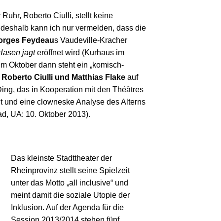
Ruhr, Roberto Ciulli, stellt keine
, deshalb kann ich nur vermelden, dass die
orges Feydeau
s Vaudeville-Kracher
asen jagt
eröffnet wird (Kurhaus im
Im Oktober dann steht ein „komisch-
n
Roberto Ciulli und Matthias Flake
auf
ing, das in Kooperation mit den Théâtres
ht und eine clowneske Analyse des Alterns
ad, UA: 10. Oktober 2013).
Das kleinste Stadttheater der
Rheinprovinz stellt seine Spielzeit
unter das Motto „all inclusive“ und
meint damit die soziale Utopie der
Inklusion. Auf der Agenda für die
Session 2013/2014 stehen fünf