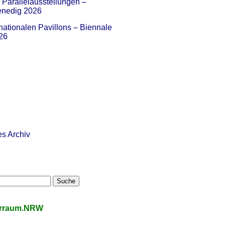
Parallelausstellungen –
enedig 2026
nationalen Pavillons – Biennale
26
es Archiv
urraum.NRW