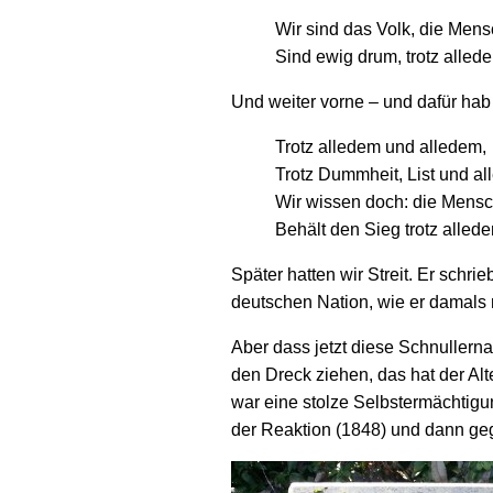
Wir sind das Volk, die Mensc
Sind ewig drum, trotz alled
Und weiter vorne – und dafür hab i
Trotz alledem und alledem,
Trotz Dummheit, List und al
Wir wissen doch: die Mensc
Behält den Sieg trotz alled
Später hatten wir Streit. Er schri
deutschen Nation, wie er damals
Aber dass jetzt diese Schnullern
den Dreck ziehen, das hat der Alte
war eine stolze Selbstermächtig
der Reaktion (1848) und dann geg