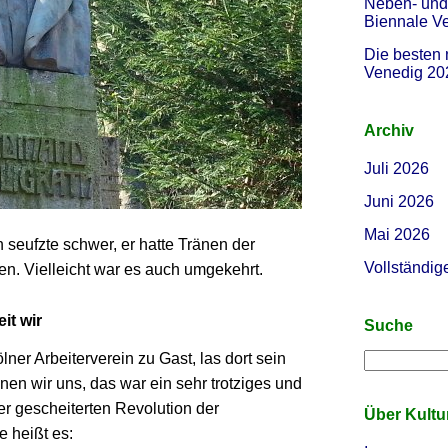
Neben- und 
Biennale V
Die besten 
Venedig 20
Archiv
Juli 2026
Juni 2026
Mai 2026
 seufzte schwer, er hatte Tränen der
Vollständig
n. Vielleicht war es auch umgekehrt.
it wir
Suche
lner Arbeiterverein zu Gast, las dort sein
nen wir uns, das war ein sehr trotziges und
er gescheiterten Revolution der
Über Kult
e heißt es: