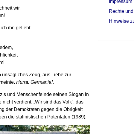
Impressum
hheit wir,
Rechte und
em!
Hinweise z
ch ihn geliebt:
ledem,
hlichkeit
em!
eb unsägliches Zeug, aus Liebe zur
 meinte,
Hurra, Germania!
.
azis und Menschenfeinde seinen Slogan in
 nicht verdient. „Wir sind das Volk“, das
ung der Demokraten gegen die Obrigkeit
en die stalinistischen Potentaten (1989).