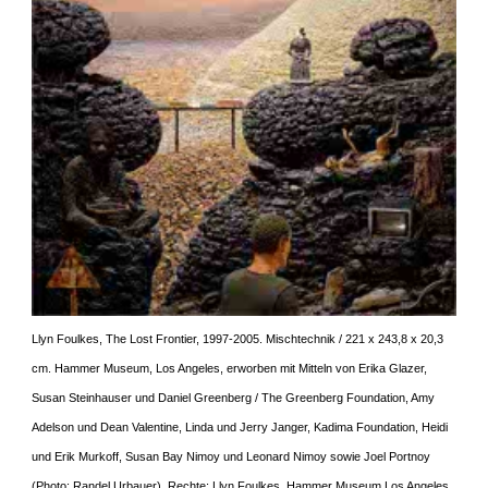
Llyn Foulkes, The Lost Frontier, 1997-2005. Mischtechnik / 221 x 243,8 x 20,3
cm. Hammer Museum, Los Angeles, erworben mit Mitteln von Erika Glazer,
Susan Steinhauser und Daniel Greenberg / The Greenberg Foundation, Amy
Adelson und Dean Valentine, Linda und Jerry Janger, Kadima Foundation, Heidi
und Erik Murkoff, Susan Bay Nimoy und Leonard Nimoy sowie Joel Portnoy
(Photo: Randel Urbauer). Rechte: Llyn Foulkes, Hammer Museum Los Angeles,