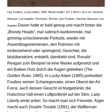
Llyn Foulkes, Lucky Adam, 1985. Mixed media / 127 x 88,9 x 10,2 cm. Hammer
Museum, Los Angeles. Purchase. Rechte: Llyn Foulkes, Hammer Museum, Los
Davon hatte er bald genug und macht fortan die
Angeles.
„Bloody Heads“, mal satirisch-karikierende, mal
grimmig-schockierende Portraits, wieder mit
Assemblage­elementen, den Rahmen mit
einbeziehend oder sprengend, Gesichter, die
blutüberströmt, entstellt, überklebt sind. Ronald
Reagan zum Beispiel ist eine Maske aufgesetzt und
ein Balken Holz durch die Augen getrieben (
The
Golden Ruler,
1985). In
Lucky Adam
(1985) portraitiert
Foulkes seinen Schwieger­vater, einen Oberst der Air
Force, auch dessen Gesicht ist blutgetränkt, die
Hutschnur hält einen Luftpostbrief auf der Stirn, Lady
Liberty winkt anbei. So macht man sich Freunde. Ärger
macht auch
Double Trouble
(1991), der Waffennarr